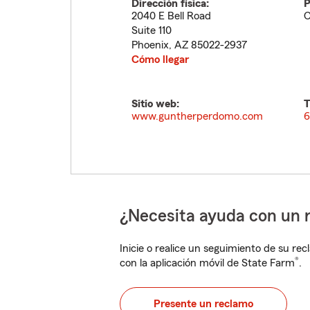
Dirección física:
P
2040 E Bell Road
C
Suite 110
Phoenix
,
AZ
85022-2937
Cómo llegar
Sitio web:
T
www.guntherperdomo.com
6
¿Necesita ayuda con un 
Inicie o realice un seguimiento de su rec
®
con la aplicación móvil de State Farm
.
Presente un reclamo