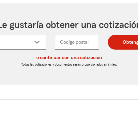
Le gustaría obtener una cotizació
cione
Código postal
Ingresa
Ingresa
Obteng
_____
un
un
re
código
código
cto
o continuar con una cotización
postal
postal
de
de
Todas las cotizaciones y documentos serán proporcionados en inglés.
egable
5
5
dígitos
dígitos