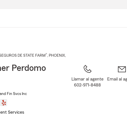
Pasar
al
contenido
principal
®
SEGUROS DE STATE FARM
,
PHOENIX
,
her Perdomo
Llamar al agente
Email al a
602-971-8488
and Fin Svcs Inc
ent Services