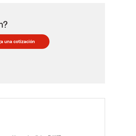
n?
a una cotización