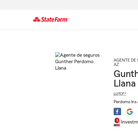
Comienzo
del
contenido
principal
AGENTE DE 
AZ
Gunt
Llana
LUTCF®
Perdomo Ins 
Investm