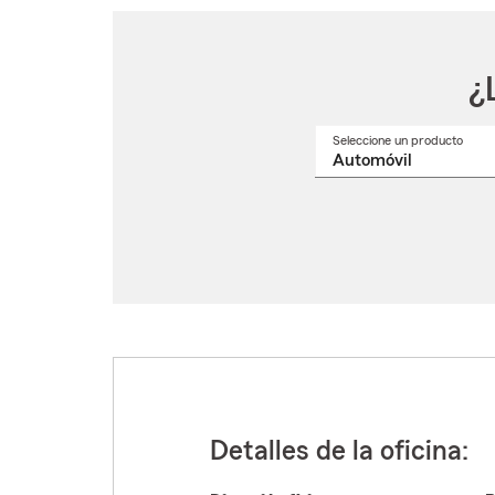
¿
Seleccione un producto
Selec
un
nomb
de
produ
del
menú
despl
Detalles de la oficina: