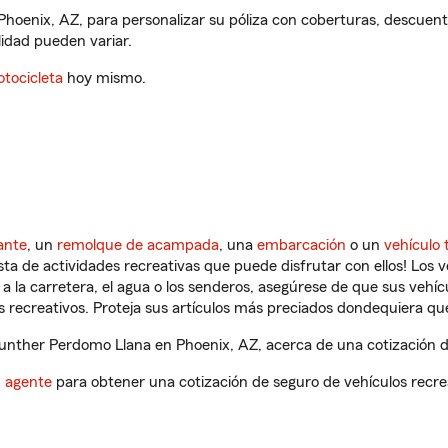
hoenix, AZ, para personalizar su póliza con coberturas, descuen
ilidad pueden variar.
tocicleta
hoy mismo.
ante
, un
remolque de acampada
, una
embarcación
o un
vehículo 
ista de actividades recreativas que puede disfrutar con ellos! Los 
a la carretera, el agua o los senderos, asegúrese de que sus vehí
 recreativos. Proteja sus artículos más preciados dondequiera qu
nther Perdomo Llana en Phoenix, AZ, acerca de una cotización de
n agente
para obtener una cotización de seguro de vehículos recre